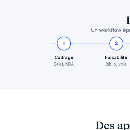
Un workflow épr
1
2
Cadrage
Faisabilité
Brief, NDA
Biblio, voie
Des ap