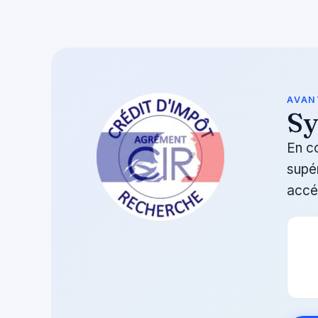
AVAN
Sy
En c
supér
accél