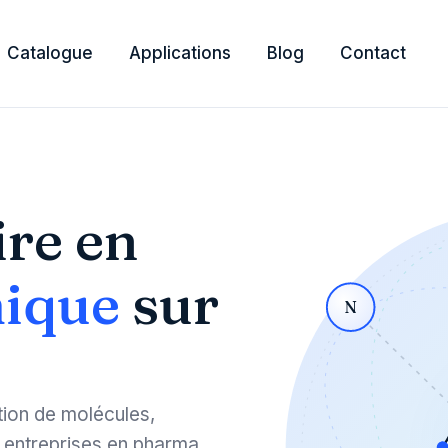
Catalogue
Applications
Blog
Contact
ire en
mique
sur
N
tion de molécules,
entreprises en pharma,