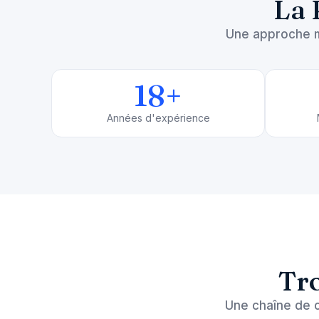
La 
Une approche mé
18
+
Années d'expérience
Tro
Une chaîne de c