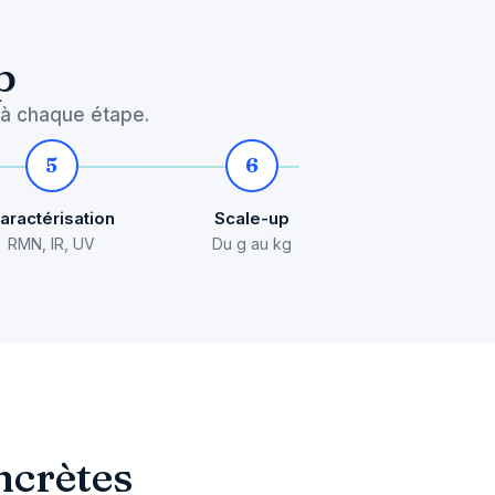
p
 à chaque étape.
5
6
aractérisation
Scale-up
RMN, IR, UV
Du g au kg
ncrètes