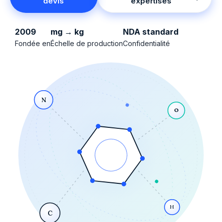
devis
expertises
2009
mg → kg
NDA standard
Fondée en
Échelle de production
Confidentialité
N
O
H
C