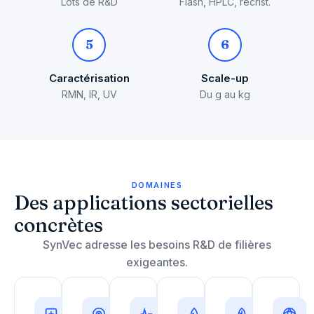
Lots de R&D
Flash, HPLC, recrist.
5
6
Caractérisation
Scale-up
RMN, IR, UV
Du g au kg
DOMAINES
Des applications sectorielles
concrètes
SynVec adresse les besoins R&D de filières
exigeantes.