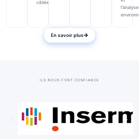
ciblée.
l’analyse
environ
En savoir plus
ILS NOUS FONT CONFIANCE