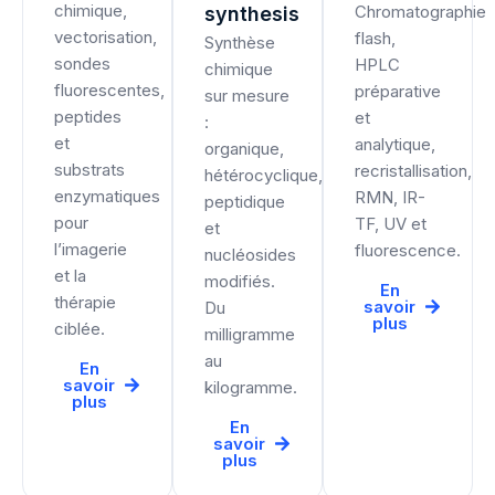
chimique,
Chromatographie
synthesis
vectorisation,
flash,
Synthèse
sondes
HPLC
chimique
fluorescentes,
préparative
sur mesure
peptides
et
:
et
analytique,
organique,
substrats
recristallisation,
hétérocyclique,
enzymatiques
RMN, IR-
peptidique
pour
TF, UV et
et
l’imagerie
fluorescence.
nucléosides
et la
modifiés.
En
thérapie
savoir
Du
plus
ciblée.
milligramme
au
En
savoir
kilogramme.
plus
En
savoir
plus