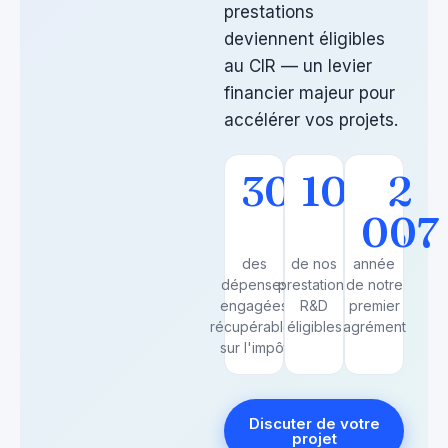
prestations
deviennent éligibles
au CIR — un levier
financier majeur pour
accélérer vos projets.
30
100
2
%
007
%
des
de nos
année
dépenses
prestations
de notre
engagées
R&D
premier
récupérables
éligibles
agrément
sur l'impôt
Discuter de votre
projet