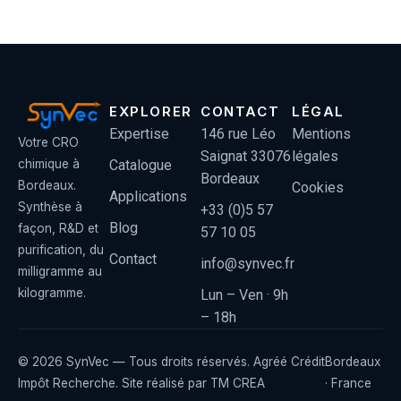
EXPLORER
CONTACT
LÉGAL
Expertise
146 rue Léo
Mentions
Votre CRO
Saignat 33076
légales
Catalogue
chimique à
Bordeaux
Bordeaux.
Cookies
Applications
Synthèse à
+33 (0)5 57
Blog
façon, R&D et
57 10 05
purification, du
Contact
info@synvec.fr
milligramme au
kilogramme.
Lun – Ven · 9h
– 18h
© 2026 SynVec — Tous droits réservés. Agréé Crédit
Bordeaux
Impôt Recherche. Site réalisé par
TM CREA
· France