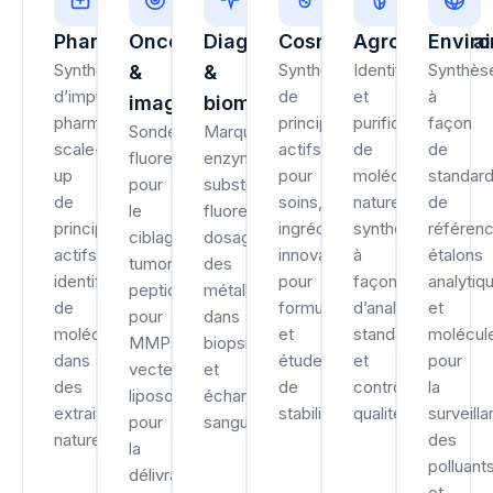
Pharmaceutique
Oncologie
Diagnostic
Cosmétique
Agroalimentai
Envir
Synthèse
Synthèse
Identification
Synthès
&
&
d’impuretés
de
et
à
imagerie
biomédical
pharmaceutiques,
principes
purification
façon
Sondes
Marqueurs
scale-
actifs
de
de
fluorescentes
enzymatiques,
up
pour
molécules
standar
pour
substrats
de
soins,
naturelles,
de
le
fluorescents,
principes
ingrédients
synthèse
référenc
ciblage
dosage
actifs,
innovants
à
étalons
tumoral,
des
identification
pour
façon
analytiq
peptides
métalloprotéases
de
formulation
d’analogues,
et
pour
dans
molécules
et
standards
molécul
MMPs,
biopsies
dans
études
et
pour
vecteurs
et
des
de
contrôle
la
liposomiques
échantillons
extraits
stabilité.
qualité.
surveill
pour
sanguins.
naturels.
des
la
polluant
délivrance
et