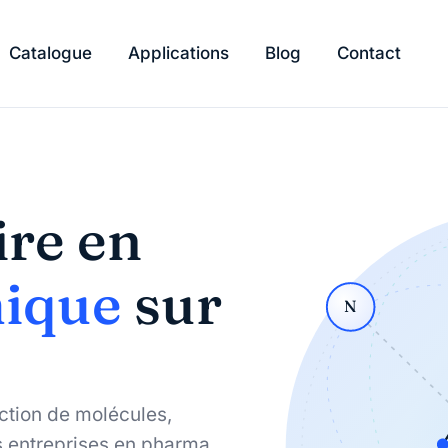
Catalogue
Applications
Blog
Contact
ire en
mique
sur
N
ction de molécules,
 entreprises en pharma,