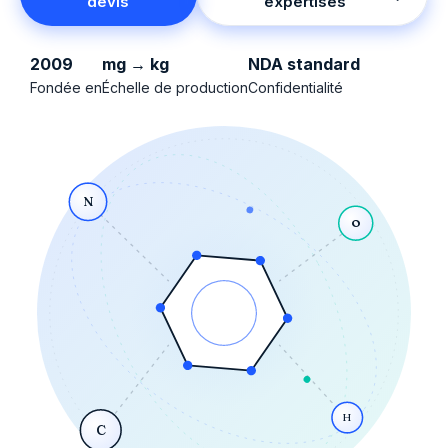
devis
expertises
2009
mg → kg
NDA standard
Fondée en
Échelle de production
Confidentialité
N
O
H
C