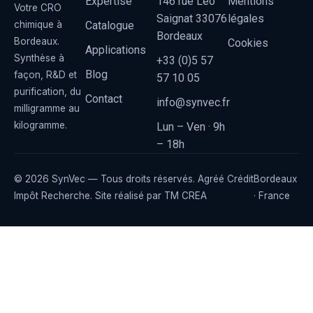
Expertise
146 rue Léo
Mentions
Votre CRO
Saignat 33076
légales
Catalogue
chimique à
Bordeaux
Bordeaux.
Cookies
Applications
Synthèse à
+33 (0)5 57
Blog
façon, R&D et
57 10 05
purification, du
Contact
info@synvec.fr
milligramme au
kilogramme.
Lun – Ven · 9h
– 18h
© 2026 SynVec — Tous droits réservés. Agréé Crédit
Bordeaux
Impôt Recherche. Site réalisé par
TM CREA
· France