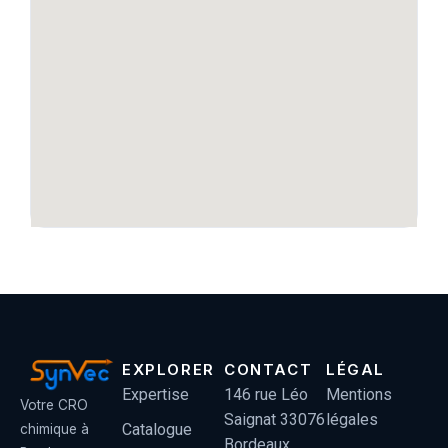
EXPLORER
CONTACT
LÉGAL
Expertise
146 rue Léo
Mentions
Votre CRO
Saignat 33076
légales
Catalogue
chimique à
Bordeaux