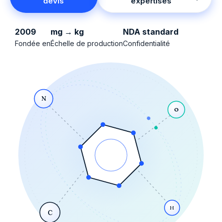
devis
expertises
2009
mg → kg
NDA standard
Fondée en
Échelle de production
Confidentialité
N
O
H
C