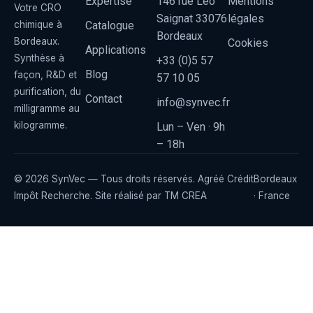
Expertise
146 rue Léo
Mentions
Votre CRO
Saignat 33076
légales
Catalogue
chimique à
Bordeaux
Bordeaux.
Cookies
Applications
Synthèse à
+33 (0)5 57
Blog
façon, R&D et
57 10 05
purification, du
Contact
info@synvec.fr
milligramme au
kilogramme.
Lun – Ven · 9h
– 18h
© 2026 SynVec — Tous droits réservés. Agréé Crédit
Bordeaux
Impôt Recherche. Site réalisé par
TM CREA
· France