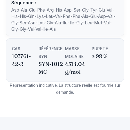
Séquence :
Asp-Ala-Glu-Phe-Arg-His-Asp-Ser-Gly-Tyr-Glu-Val-
His-His-Gln-Lys-Leu-Val-Phe-Phe-Ala-Glu-Asp-Val-
Gly-Ser-Asn-Lys-Gly-Ala-Ile-Ile-Gly-Leu-Met-Val-
Gly-Gly-Val-Val-Ile-Ala
CAS
RÉFÉRENCE
MASSE
PURETÉ
107761-
≥ 98 %
SYN
MOLAIRE
42-2
SYN-1012
4514.04
MC
g/mol
Représentation indicative. La structure réelle est fournie sur
demande.