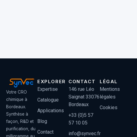
EXPLORER
CONTACT
LÉGAL
Expertise
146 rue Léo
Mentions
Votre CRO
Saignat 33076
légales
Catalogue
chimique à
Bordeaux
Bordeaux.
Cookies
Applications
Synthèse à
+33 (0)5 57
Blog
façon, R&D et
57 10 05
purification, du
Contact
info@synvec.fr
milligramme au